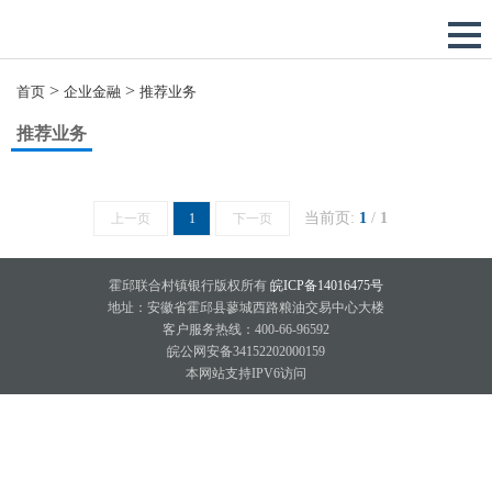
>
>
首页
企业金融
推荐业务
推荐业务
当前页:
1
/
1
上一页
1
下一页
霍邱联合村镇银行版权所有
皖ICP备14016475号
地址：安徽省霍邱县蓼城西路粮油交易中心大楼
客户服务热线：400-66-96592
皖公网安备34152202000159
本网站支持IPV6访问